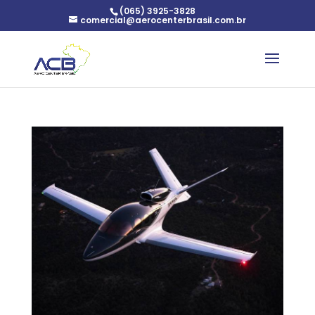
(065) 3925-3828
comercial@aerocenterbrasil.com.br